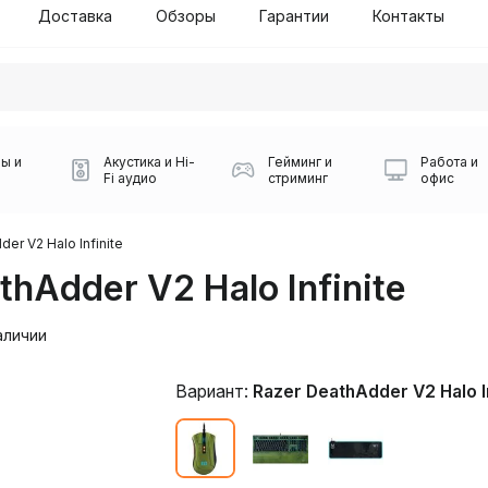
Доставка
Обзоры
Гарантии
Контакты
ы и
Акустика и Hi-
Гейминг и
Работа и
Fi аудио
стриминг
офис
er V2 Halo Infinite
hAdder V2 Halo Infinite
аличии
Вариант:
Razer DeathAdder V2 Halo In
Силуэт 2-й этаж, 10
0
Игровые мыши Logitech
Портативные колонки
Наборы периферии
Игровые наушники
Микрофоны BOYA
Powerbank
Беспроводные колонки
USB Type-C адаптеры
Коврики для мыши
Ресиверы
Геймпады
Наборы
0