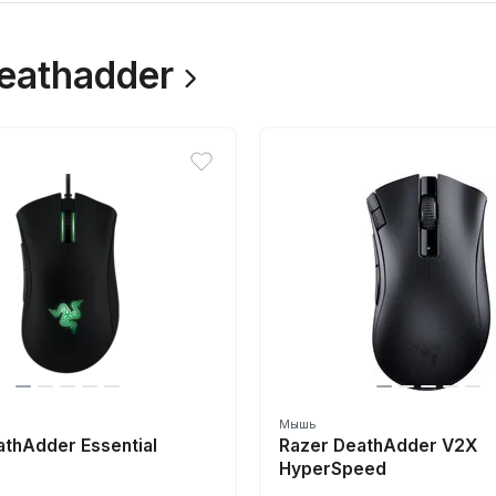
eathadder
Мышь
athAdder Essential
Razer DeathAdder V2X
HyperSpeed