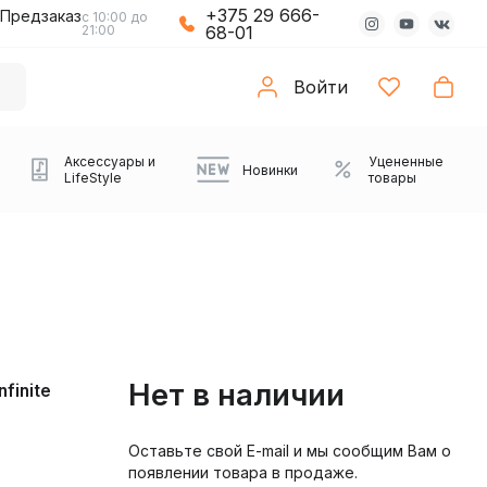
+375 29 666-
Предзаказ
с 10:00 до
21:00
68-01
Войти
Аксессуары и
Уцененные
Новинки
LifeStyle
товары
Нет в наличии
finite
Оставьте свой E-mail и мы сообщим Вам о
Компьютерные колонки
Коврики с подсветкой
Зарядные устройства
Виниловые
Partybox
Плееры
Аудиоинтерфейсы
Звуковые карты
Веб-камеры
Проекторы
Транспорт
Саундбары
появлении товара в продаже.
проигрыватели