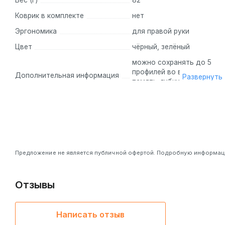
Коврик в комплекте
нет
Эргономика
для правой руки
Цвет
чёрный, зелёный
можно сохранять до 5
профилей во встроенную
Дополнительная информация
Развернуть
память; гибкий кабель
Razer Speedflex;
расширенные
возможности настройки
отрыва
Предложение не является публичной офертой. Подробную информацию
Отзывы
Написать отзыв