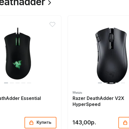
eathadder
Мышь
athAdder Essential
Razer DeathAdder V2X
HyperSpeed
143,00р.
Купить