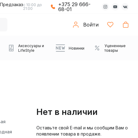
+375 29 666-
Предзаказ
с 10:00 до
21:00
68-01
Войти
Аксессуары и
Уцененные
Новинки
LifeStyle
товары
Нет в наличии
вая
Оставьте свой E-mail и мы сообщим Вам о
Компьютерные колонки
Коврики с подсветкой
Зарядные устройства
Виниловые
Partybox
Плееры
Аудиоинтерфейсы
Звуковые карты
Веб-камеры
Проекторы
Транспорт
Саундбары
одная
появлении товара в продаже.
проигрыватели