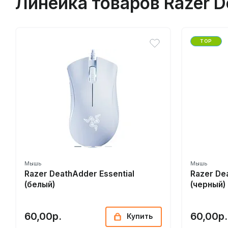
Линейка товаров Razer D
TOP
Мышь
Мышь
Razer DeathAdder Essential
Razer De
(белый)
(черный)
60,00р.
60,00р.
Купить