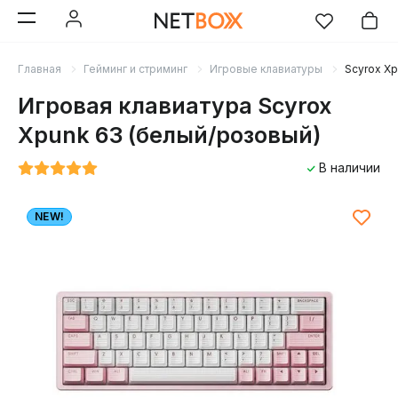
Главная
Гейминг и стриминг
Игровые клавиатуры
Scyrox Xp
Игровая клавиатура Scyrox
Xpunk 63 (белый/розовый)
В наличии
NEW!