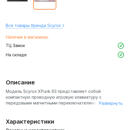
Все товары бренда Scyrox
Наличие в магазинах:
ТЦ Замок
На складе
Описание
Модель Scyrox XPunk 63 представляет собой
компактную проводную игровую клавиатуру с
передовыми магнитными переключателями Hall Effect,
Развернуть
созданную для геймеров, ценящих скорость реакции,
точность и минималистичный дизайн. Вдохновлённая
эстетикой автоспорта, эта 60-кнопочная клавиатура
Характеристики
освобождает максимальное пространство на столе для