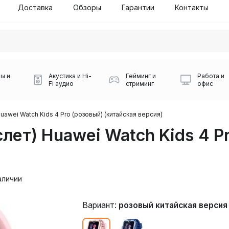
Доставка
Обзоры
Гарантии
Контакты
ы и
Акустика и Hi-
Гейминг и
Работа и
Fi аудио
стриминг
офис
uawei Watch Kids 4 Pro (розовый) (китайская версия)
ет) Huawei Watch Kids 4 Pr
аличии
Силуэт 2-й этаж, 10
0
Вариант:
розовый китайская версия
Игровые мыши Logitech
Портативные колонки
Наборы периферии
Игровые наушники
Микрофоны BOYA
Powerbank
Беспроводные колонки
USB Type-C адаптеры
Коврики для мыши
Ресиверы
Геймпады
Наборы
0