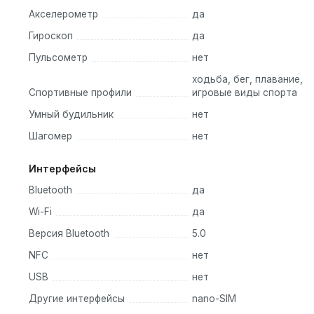
Акселерометр
да
CH KIDS 4 Pro можно погружать на глубину до 50 метров. Во
Гироскоп
да
 на кнопку. Режим тренировки по плаванию позволяет распозн
продолжительность тренировки и многое другое. С умными час
Пульсометр
нет
xодьба, бег, плавание,
Спортивные профили
игровые виды спорта
ыжков через скакалку до качаний пресса. Короткие трениров
Умный будильник
нет
игаться и позволяют соревноваться с друзьями. Привейте
Шагомер
нет
Интерфейсы
Bluetooth
да
Wi-Fi
да
Версия Bluetooth
5.0
обствует развитию скелетно-мышечного корсета и позволяет
NFC
нет
оснащены датчиками ультрафиолета и освещенности, которые
USB
нет
 течение дня.
Другие интерфейсы
nano-SIM