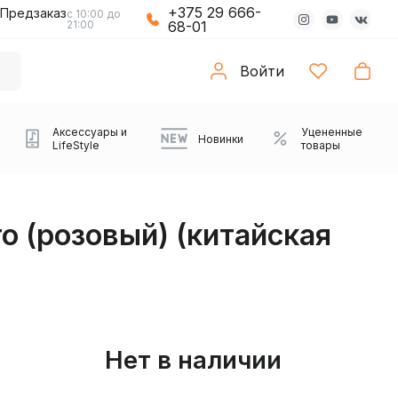
+375 29 666-
Предзаказ
с 10:00 до
21:00
68-01
Войти
Аксессуары и
Уцененные
Новинки
LifeStyle
товары
o (розовый) (китайская
Нет в наличии
Компьютерные колонки
Коврики с подсветкой
Зарядные устройства
Виниловые
Partybox
Плееры
Аудиоинтерфейсы
Звуковые карты
Веб-камеры
Проекторы
Транспорт
Саундбары
проигрыватели