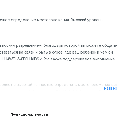
Точное определение местоположения. Высокий уровень
 высоким разрешением, благодаря которой вы можете общать
аваться на связи и быть в курсе, где ваш ребенок и чем он
я. HUAWEI WATCH KIDS 4 Pro также поддерживают выполнение
зволяет с высокой точностью определять местоположение ва
Разве
 с помощью GPS, Beidou, ГЛОНАСС, A-GPS, сетей Wi-Fi, Bluet
и SOS. Часы поддерживают роуминг, что позволяет отслежива
Функциональность