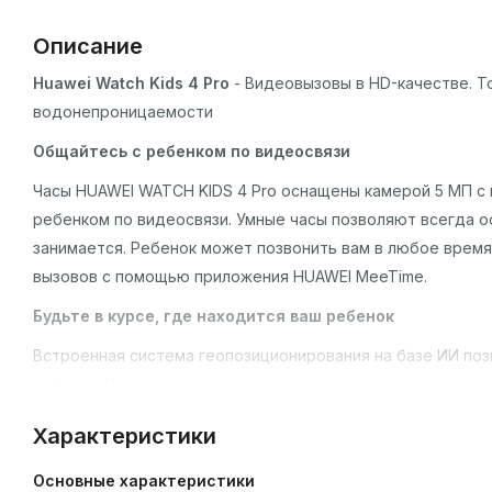
Описание
Huawei Watch Kids 4 Pro
- Видеовызовы в HD-качестве. 
водонепроницаемости
Общайтесь с ребенком по видеосвязи
Часы HUAWEI WATCH KIDS 4 Pro оснащены камерой 5 МП с
ребенком по видеосвязи. Умные часы позволяют всегда ост
занимается. Ребенок может позвонить вам в любое врем
вызовов с помощью приложения HUAWEI MeeTime.
Будьте в курсе, где находится ваш ребенок
Встроенная система геопозиционирования на базе ИИ по
ребенка. Часы поддерживают определение местоположения
базовых станций, акселерометра и возможностей функци
Характеристики
местоположение ребенка во время путешествий.
Основные характеристики
Персональный тренер для вашего ребенка