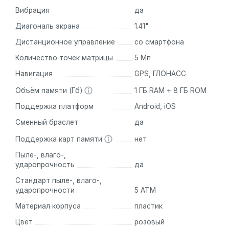
Вибрация
да
Благодаря уровню водостойкости 5 АТМ7 часы HUAWEI WAT
Диагональ экрана
1.41"
может быть легко удалена из устройства одним нажатием
различные стили плавания, количество взмахов руками, 
Дистанционное управление
со смартфона
ваш ребенок может стать чемпионом по плаванию.
Количество точек матрицы
5 Мп
Часы поддерживают различные режимы тренировок, от пр
Навигация
GPS, ГЛОНАСС
длительностью одну минуту мотивируют детей больше дв
Объём памяти (Гб)
1 ГБ RAM + 8 ГБ ROM
ребенку любовь к активному образу жизни.
Поддержка платформ
Android, iOS
Прыжки через скакалку
Сменный браслет
да
Качание пресса
Поддержка карт памяти
нет
Ходьба
Пыле-, влаго-,
Отслеживание времени пребывания на солнце
ударопрочность
да
Пребывание на свежем воздухе полезно для детей, спос
Стандарт пыле-, влаго-,
предотвратить близорукость. HUAWEI WATCH KIDS 4 Pro 
ударопрочности
5 АТМ
отслеживают, сколько времени ребенок провел на улице в
Материал корпуса
пластик
Цвет
розовый