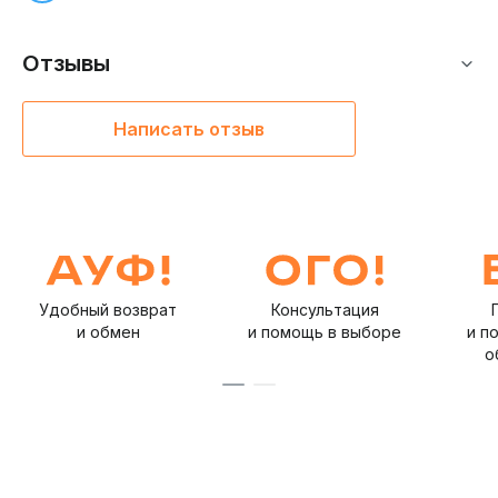
освещенности, которые отслеживают, сколько времени
ребенок провел на улице в течение дня.
Отзывы
Написать отзыв
Удобный возврат
Консультация
и обмен
и помощь в выборе
и п
о