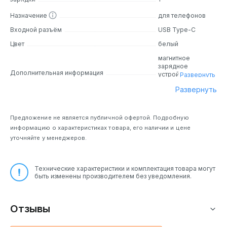
Назначение
для телефонов
Входной разъём
USB Type-C
Цвет
белый
магнитное
зарядное
Дополнительная информация
устройство,
Развернуть
эксклюзивная
Развернуть
технология
MultiProtect от
Anker
поставляется с
Предложение не является публичной офертой. Подробную
расширенными
информацию о характеристиках товара, его наличии и цене
функциями
уточняйте у менеджеров.
безопасности,
такими как
контроль
температуры,
Технические характеристики и комплектация товара могут
защита от
быть изменены производителем без уведомления.
перегрузки и
многое другое
Отзывы