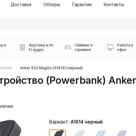
Доставка
Обзоры
Гарантии
Контакты
ы и
Акустика и Hi-
Гейминг и
Работа и
Fi аудио
стриминг
офис
rbank)
Anker 622 MagGo (A1614) (черный)
тройство (Powerbank) Anker
аличии
Силуэт 2-й этаж, 10
0
Вариант:
A1614 черный
Игровые мыши Logitech
Портативные колонки
Наборы периферии
Игровые наушники
Микрофоны BOYA
Powerbank
Беспроводные колонки
USB Type-C адаптеры
Коврики для мыши
Ресиверы
Геймпады
Наборы
0