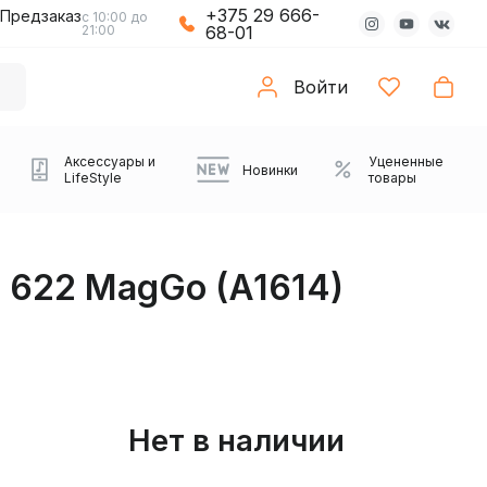
+375 29 666-
Предзаказ
с 10:00 до
21:00
68-01
Войти
Аксессуары и
Уцененные
Новинки
LifeStyle
товары
 622 MagGo (A1614)
Нет в наличии
Компьютерные колонки
Коврики с подсветкой
Зарядные устройства
Виниловые
Partybox
Плееры
Аудиоинтерфейсы
Звуковые карты
Веб-камеры
Проекторы
Транспорт
Саундбары
проигрыватели