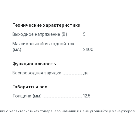
эксклюзивная технологи
MultiProtect от Anker
Технические характеристики
поставляется с
расширенными функциям
Выходное напряжение (В)
5
безопасности, такими ка
контроль температуры,
Максимальный выходной ток
защита от перегрузки и
(мА)
2400
многое другое
Функциональность
Беспроводная зарядка
да
Габариты и вес
Толщина (мм)
12.5
 о характеристиках товара, его наличии и цене уточняйте у менеджеров.