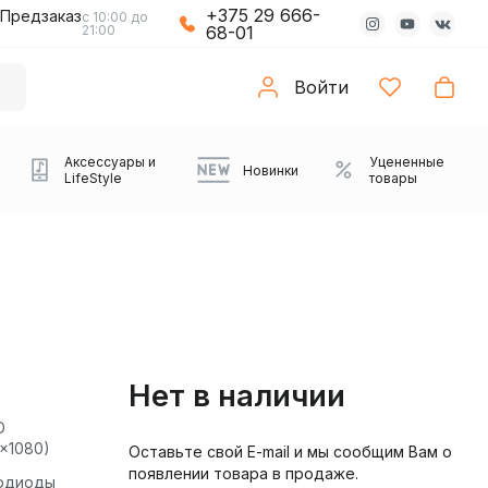
+375 29 666-
Предзаказ
с 10:00 до
21:00
68-01
Войти
Аксессуары и
Уцененные
Новинки
LifeStyle
товары
Нет в наличии
D
0x1080)
Оставьте свой E-mail и мы сообщим Вам о
Компьютерные колонки
Коврики с подсветкой
Зарядные устройства
Виниловые
Partybox
Плееры
Аудиоинтерфейсы
Звуковые карты
Веб-камеры
Проекторы
Транспорт
Саундбары
появлении товара в продаже.
проигрыватели
одиоды