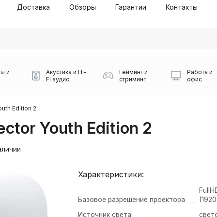
Доставка
Обзоры
Гарантии
Контакты
ы и
Акустика и Hi-
Гейминг и
Работа и
Fi аудио
стриминг
офис
outh Edition 2
ctor Youth Edition 2
аличии
Характеристики:
Силуэт 2-й этаж, 10
FullH
0
Базовое разрешение проектора
(192
Игровые мыши Logitech
Портативные колонки
Наборы периферии
Игровые наушники
Микрофоны BOYA
Powerbank
Беспроводные колонки
USB Type-C адаптеры
Коврики для мыши
Ресиверы
Геймпады
Наборы
0
Источник света
свет