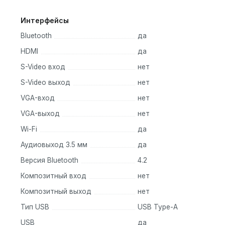
Интерфейсы
Bluetooth
да
HDMI
да
S-Video вход
нет
S-Video выход
нет
VGA-вход
нет
VGA-выход
нет
Wi-Fi
да
Аудиовыход 3.5 мм
да
Версия Bluetooth
4.2
Композитный вход
нет
Композитный выход
нет
Тип USB
USB Type-A
USB
да