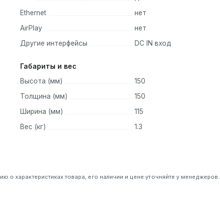
Ethernet
нет
AirPlay
нет
Другие интерфейсы
DC IN вход
Габариты и вес
Высота (мм)
150
Толщина (мм)
150
Ширина (мм)
115
Вес (кг)
1.3
 о характеристиках товара, его наличии и цене уточняйте у менеджеров.