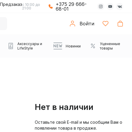
+375 29 666-
Предзаказ
с 10:00 до
21:00
68-01
Войти
Аксессуары и
Уцененные
Новинки
LifeStyle
товары
Нет в наличии
Оставьте свой E-mail и мы сообщим Вам о
Компьютерные колонки
Коврики с подсветкой
Зарядные устройства
Виниловые
Partybox
Плееры
Аудиоинтерфейсы
Звуковые карты
Веб-камеры
Проекторы
Транспорт
Саундбары
появлении товара в продаже.
проигрыватели