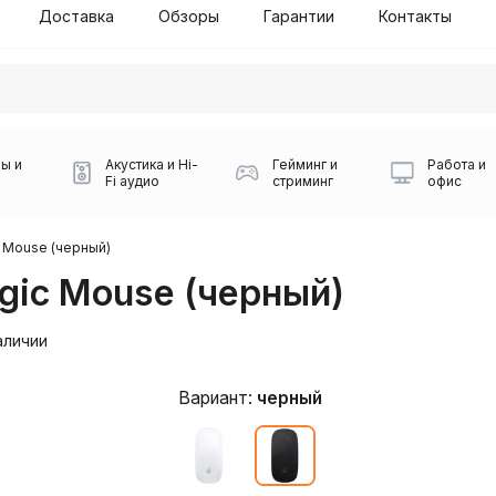
Доставка
Обзоры
Гарантии
Контакты
ы и
Акустика и Hi-
Гейминг и
Работа и
Fi аудио
стриминг
офис
 Mouse (черный)
gic Mouse (черный)
аличии
Вариант:
черный
Силуэт 2-й этаж, 10
0
Игровые мыши Logitech
Портативные колонки
Наборы периферии
Игровые наушники
Микрофоны BOYA
Powerbank
Беспроводные колонки
USB Type-C адаптеры
Коврики для мыши
Ресиверы
Геймпады
Наборы
0