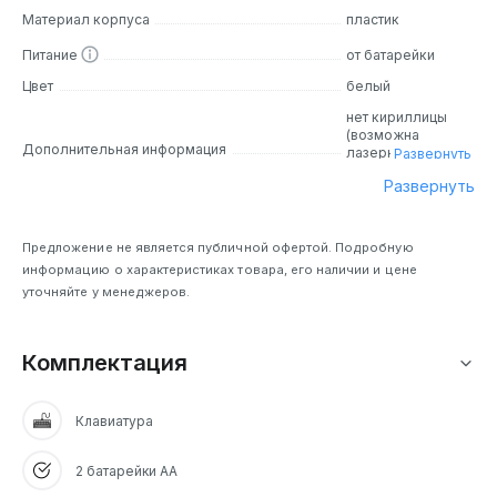
Материал корпуса
пластик
Питание
от батарейки
Цвет
белый
нет кириллицы
(возможна
Дополнительная информация
лазерная
Развернуть
гравировка).
Развернуть
Совместима с ОС
Chrome, Windows,
MacOS 10.15,
Linux, ipadOS, iOS,
Предложение не является публичной офертой. Подробную
Android.
информацию о характеристиках товара, его наличии и цене
Сертифицирован
уточняйте у менеджеров.
для работы с
Chromebook.
Комплектация
Клавиатура
2 батарейки АА