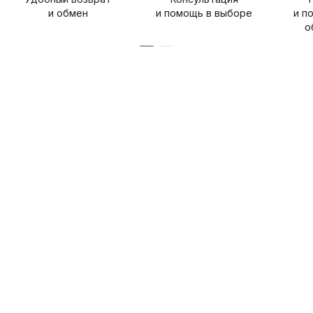
и обмен
и помощь в выборе
и п
о