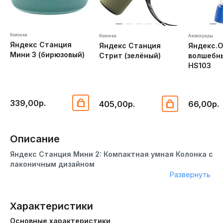
Колонка
Колонка
Аксессуары
Яндекс Станция
Яндекс Станция
Яндекс.
Мини 3 (бирюзовый)
Стрит (зелёный)
волшебн
HS103
339,00р.
405,00р.
66,00р.
Описание
Яндекс Станция Мини 2: Компактная умная Колонка с
лаконичным дизайном
Развернуть
Яндекс Станция Мини 2 — это умная колонка, которая
поможет вам развлекаться, оставаться в курсе
новостей и управлять умным домом. Её компактные
Характеристики
размеры позволяют легко разместить её в любом
Основные характеристики