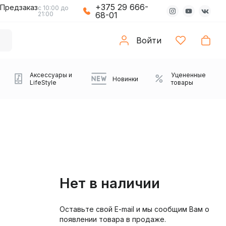
+375 29 666-
Предзаказ
с 10:00 до
21:00
68-01
Войти
Аксессуары и
Уцененные
Новинки
LifeStyle
товары
Нет в наличии
Оставьте свой E-mail и мы сообщим Вам о
Компьютерные колонки
Коврики с подсветкой
Зарядные устройства
Виниловые
Partybox
Плееры
Аудиоинтерфейсы
Звуковые карты
Веб-камеры
Проекторы
Транспорт
Саундбары
появлении товара в продаже.
проигрыватели