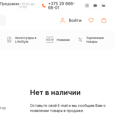
+375 29 666-
Предзаказ
с 10:00 до
21:00
68-01
Войти
Аксессуары и
Уцененные
Новинки
LifeStyle
товары
Нет в наличии
Оставьте свой E-mail и мы сообщим Вам о
Компьютерные колонки
Коврики с подсветкой
Зарядные устройства
Виниловые
Partybox
Плееры
Аудиоинтерфейсы
Звуковые карты
Веб-камеры
Проекторы
Транспорт
тор
Саундбары
появлении товара в продаже.
проигрыватели