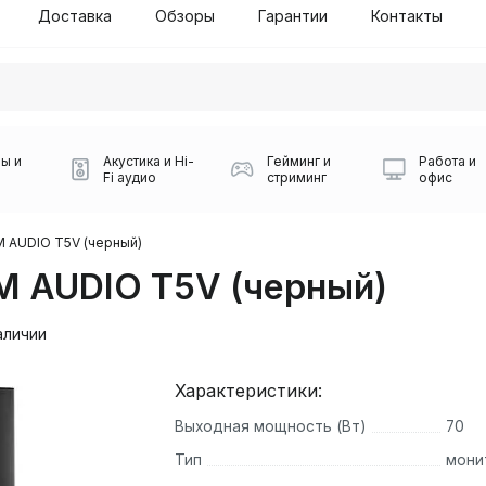
Доставка
Обзоры
Гарантии
Контакты
ы и
Акустика и Hi-
Гейминг и
Работа и
Fi аудио
стриминг
офис
 AUDIO T5V (черный)
 AUDIO T5V (черный)
аличии
Характеристики:
Силуэт 2-й этаж, 10
Выходная мощность (Вт)
70
0
Игровые мыши Logitech
Портативные колонки
Наборы периферии
Игровые наушники
Микрофоны BOYA
Powerbank
Беспроводные колонки
USB Type-C адаптеры
Коврики для мыши
Ресиверы
Геймпады
Наборы
Тип
мони
0