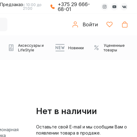
+375 29 666-
Предзаказ
с 10:00 до
21:00
68-01
Войти
Аксессуары и
Уцененные
Новинки
LifeStyle
товары
Нет в наличии
Оставьте свой E-mail и мы сообщим Вам о
Компьютерные колонки
Коврики с подсветкой
Зарядные устройства
Виниловые
Partybox
Плееры
Аудиоинтерфейсы
Звуковые карты
Веб-камеры
Проекторы
Транспорт
ионарная
Саундбары
появлении товара в продаже.
проигрыватели
нка