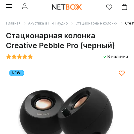
Главная
Акустика и Hi-Fi аудио
Стационарные колонки
Crea
Стационарная колонка
Creative Pebble Pro (черный)
В наличии
NEW!