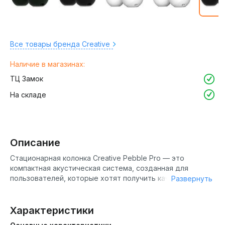
Все товары бренда Creative
Наличие в магазинах:
ТЦ Замок
На складе
Описание
Стационарная колонка Creative Pebble Pro — это
компактная акустическая система, созданная для
пользователей, которые хотят получить качественный
Развернуть
звук с хорошей детализацией и мощностью в
небольшом корпусе для настольного использования. Эта
2.0 система отлично подойдет как для работы за
Характеристики
компьютером, так и для мультимедийного контента,