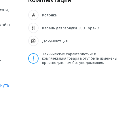
Комплектация
зни,
Колонка
кой в
Кабель для зарядки USB Type-C
Документация
Технические характеристики и
комплектация товара могут быть изменены
ю
производителем без уведомления.
ю
рнуть
щим
о