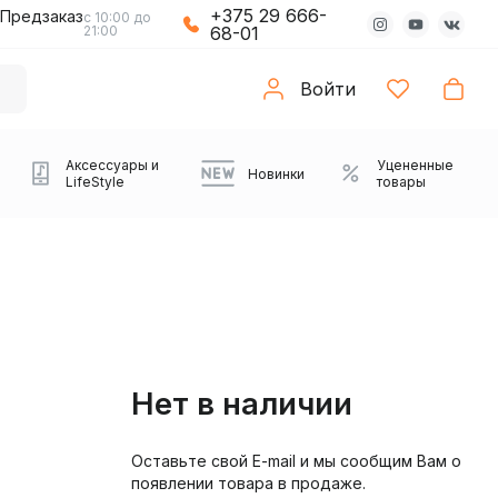
+375 29 666-
Предзаказ
с 10:00 до
21:00
68-01
Войти
Аксессуары и
Уцененные
Новинки
LifeStyle
товары
Нет в наличии
Оставьте свой E-mail и мы сообщим Вам о
Компьютерные колонки
Коврики с подсветкой
Зарядные устройства
Виниловые
Partybox
Плееры
Аудиоинтерфейсы
Звуковые карты
Веб-камеры
Проекторы
Транспорт
Саундбары
появлении товара в продаже.
проигрыватели