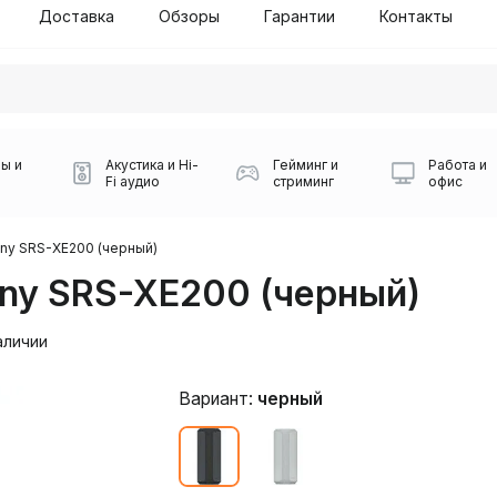
Доставка
Обзоры
Гарантии
Контакты
ы и
Акустика и Hi-
Гейминг и
Работа и
Fi аудио
стриминг
офис
ny SRS-XE200 (черный)
ny SRS-XE200 (черный)
аличии
Вариант:
черный
Силуэт 2-й этаж, 10
0
Игровые мыши Logitech
Портативные колонки
Наборы периферии
Игровые наушники
Микрофоны BOYA
Powerbank
Беспроводные колонки
USB Type-C адаптеры
Коврики для мыши
Ресиверы
Геймпады
Наборы
0