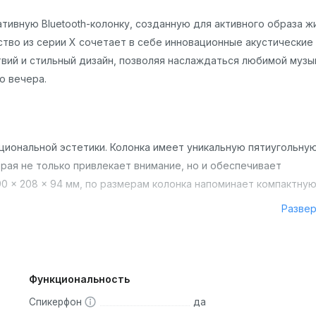
ивную Bluetooth-колонку, созданную для активного образа жи
ство из серии X сочетает в себе инновационные акустические
вий и стильный дизайн, позволяя наслаждаться любимой музы
о вечера.
циональной эстетики. Колонка имеет уникальную пятиугольну
орая не только привлекает внимание, но и обеспечивает
0 × 208 × 94 мм, по размерам колонка напоминает компактну
Разве
лом, напоминающим софт-тач, что обеспечивает надёжный и
оснащена удобным тканевым ремешком (carry strap), позволяю
Функциональность
Спикерфон
да
, элегантный серый, яркий синий и энергичный оранжевый, чт