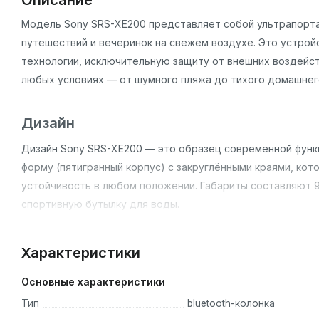
Описание
Модель Sony SRS-XE200 представляет собой ультрапортат
путешествий и вечеринок на свежем воздухе. Это устрой
технологии, исключительную защиту от внешних воздейст
любых условиях — от шумного пляжа до тихого домашнег
Дизайн
Дизайн Sony SRS-XE200 — это образец современной функ
форму (пятигранный корпус) с закруглёнными краями, кот
устойчивость в любом положении. Габариты составляют 9
спортивную бутылку для воды.
Корпус, за исключением верхней панели, покрыт материа
Характеристики
приятный хват при переноске с любой стороны. Колонка 
подвесить её на рюкзак, руку или ветку дерева.
Основные характеристики
Тип
bluetooth-колонка
Доступны четыре цветовых решения: классический чёрный