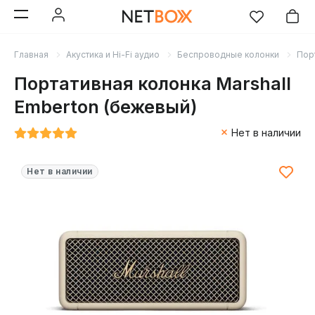
Главная
Акустика и Hi-Fi аудио
Беспроводные колонки
Пор
Портативная колонка Marshall
Emberton (бежевый)
Нет в наличии
Нет в наличии