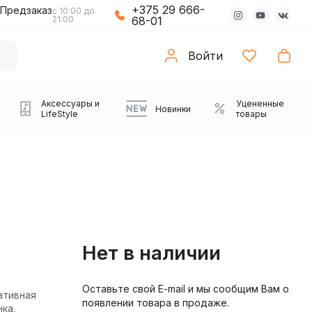
+375 29 666-
Предзаказ
с 10:00 до
21:00
68-01
Войти
Аксессуары и
Уцененные
Новинки
LifeStyle
товары
Нет в наличии
Оставьте свой E-mail и мы сообщим Вам о
Компьютерные колонки
Коврики с подсветкой
Зарядные устройства
Виниловые
Partybox
Плееры
Аудиоинтерфейсы
Звуковые карты
Веб-камеры
Проекторы
Транспорт
ативная
Саундбары
появлении товара в продаже.
проигрыватели
нка,