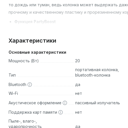
то дождь или туман, ведь колонка может выдержать даже
прочному и качественному пластику и прорезиненному кор
Функция PartyBoost
С помощью PartyBoost можно объединить 2 и более совм
музыкальную систему, чтобы создать максимально громку
Характеристики
воспроизводиться на всех колонках. Однако, JBL Flip 5 
Основные характеристики
JBL Connect и JBL Connect+.
Мощность (Вт)
20
Время автономной работы до 12 часов
портативная колонка,
С bluetooth колонкой JBL Flip 5 ваша вечеринка не закон
Тип
bluetooth-колонка
перерыва благодаря встроенному Li-ion аккумулятору ём
Bluetooth
да
автономной работы будет зависеть от уровня громкости, 
Wi-Fi
нет
аккумулятора вам понадобится примерно 2,5 часа.
Акустическое оформление
пассивный излучатель
13 ярких и заметных цветов
Поддержка карт памяти
нет
Выбирайте любой цвет, который подходит вашему настро
камуфляж или black star?
Пыле-, влаго-,
ударопрочность
да