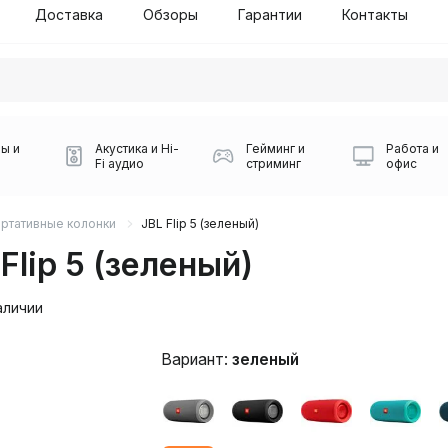
Доставка
Обзоры
Гарантии
Контакты
ы и
Акустика и Hi-
Гейминг и
Работа и
Fi аудио
стриминг
офис
ртативные колонки
JBL Flip 5 (зеленый)
Flip 5 (зеленый)
аличии
Вариант:
зеленый
Силуэт 2-й этаж, 10
0
Игровые мыши Logitech
Портативные колонки
Наборы периферии
Игровые наушники
Микрофоны BOYA
Powerbank
Беспроводные колонки
USB Type-C адаптеры
Коврики для мыши
Ресиверы
Геймпады
Наборы
0