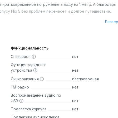
 кратковременное погружение в воду на 1 метр. А благодаря
пусу Flip 5 без проблем перенесет и долгое путешествие.
Разве
естимых устройства (поддерживающих эту функцию) в единую
ю и зажигательную вечеринку. Музыка при этом синхронно бу
нельзя объединить с колонками поддерживающими похожие функ
Функциональность
Спикерфон
нет
Функция зарядного
чится неожиданно. Наслаждайтесь любимыми треками до 12 часо
устройства
нет
костью 4800 мАч (но обратите внимание, что точное время
Синхронизация
беспроводная
на котором вы слушаете музыку). Для полной зарядки самого
FM-радио
нет
Воспроизведение аудио по
USB
нет
ению - желтый, розовый, бирюзовый, а может быть черно-бе
Подсветка корпуса
нет
Поддержка аудиокодеков