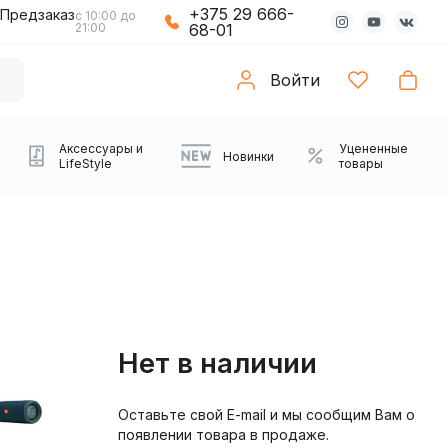
+375 29 666-
Предзаказ
с 10:00 до
21:00
68-01
Войти
Аксессуары и
Уцененные
Новинки
LifeStyle
товары
Нет в наличии
Оставьте свой E-mail и мы сообщим Вам о
Компьютерные колонки
Коврики с подсветкой
Зарядные устройства
Виниловые
Partybox
Плееры
Аудиоинтерфейсы
Звуковые карты
Веб-камеры
Проекторы
Транспорт
Саундбары
появлении товара в продаже.
проигрыватели