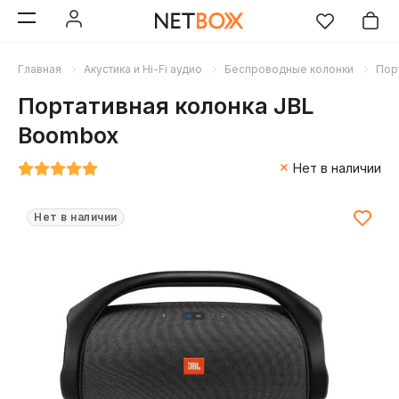
Главная
Акустика и Hi-Fi аудио
Беспроводные колонки
Пор
Портативная колонка JBL
Boombox
Нет в наличии
Нет в наличии