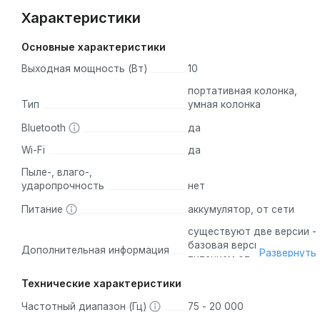
Характеристики
Основные характеристики
Выходная мощность (Вт)
10
портативная колонка,
Тип
умная колонка
Bluetooth
да
Wi-Fi
да
Пыле-, влаго-,
ударопрочность
нет
Питание
аккумулятор, от сети
существуют две версии -
базовая версия с
Дополнительная информация
Развернуть
питанием от
электрической сети (580
Технические характеристики
г) и версия со
встроенным
Частотный диапазон (Гц)
75 - 20 000
аккумулятором (650 г).