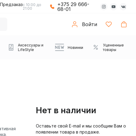
+375 29 666-
Предзаказ
с 10:00 до
21:00
68-01
Войти
Аксессуары и
Уцененные
Новинки
LifeStyle
товары
Нет в наличии
Оставьте свой E-mail и мы сообщим Вам о
Компьютерные колонки
Коврики с подсветкой
Зарядные устройства
Виниловые
Partybox
Плееры
Аудиоинтерфейсы
Звуковые карты
Веб-камеры
Проекторы
Транспорт
ативная
Саундбары
появлении товара в продаже.
проигрыватели
нка,