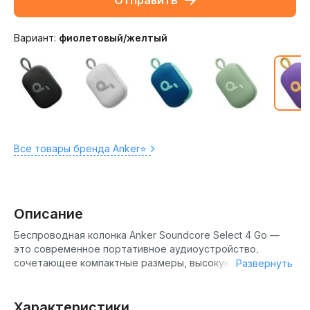
Отправить
Вариант:
фиолетовый/желтый
Все товары бренда Anker⭐️
Описание
Беспроводная колонка Anker Soundcore Select 4 Go —
это современное портативное аудиоустройство,
сочетающее компактные размеры, высокую
Развернуть
автономность и надежную защиту для использования в
любых условиях. Благодаря мощности 5 Вт и поддержке
современных аудиокодеков (AAC, SBC), колонка
Характеристики