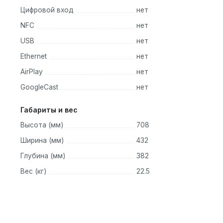
Цифровой вход
нет
NFC
нет
USB
нет
Ethernet
нет
AirPlay
нет
GoogleCast
нет
Габариты и вес
Высота (мм)
708
Ширина (мм)
432
Глубина (мм)
382
Вес (кг)
22.5