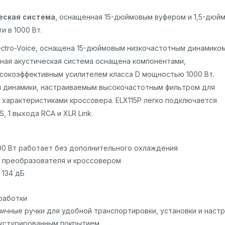
ческая система,
оснащенная 15-дюймовым вуфером и 1,5-дюй
 в 1000 Вт.
lectro-Voice, оснащена 15-дюймовым низкочастотным динамиком
ная акустическая система оснащена компонентами,
сокоэффективным усилителем класса D мощностью 1000 Вт.
 динамики, настраиваемым высокочастотным фильтром для
характеристиками кроссовера. ELX115P легко подключается
 1 выхода RCA и XLR Link.
00 Вт работает без дополнительного охлаждения
й преобразователя и кроссовером
 134 дБ
работки
ичные ручки для удобной транспортировки, установки и наст
текстурированным покрытием