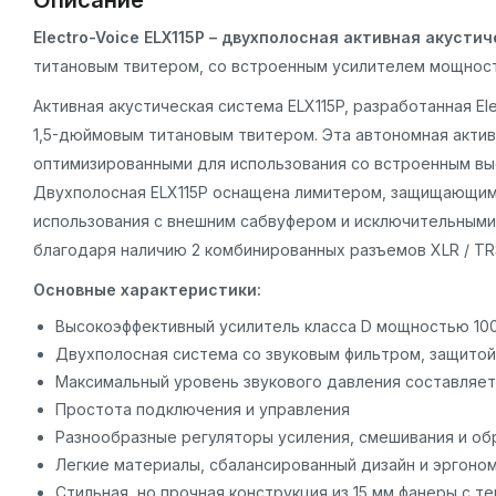
Описание
Electro-Voice ELX115P – двухполосная активная акусти
титановым твитером, со встроенным усилителем мощности
Активная акустическая система ELX115P, разработанная E
1,5-дюймовым титановым твитером. Эта автономная актив
оптимизированными для использования со встроенным вы
Двухполосная ELX115P оснащена лимитером, защищающим
использования с внешним сабвуфером и исключительными 
благодаря наличию 2 комбинированных разъемов XLR / TRS,
Основные характеристики:
Высокоэффективный усилитель класса D мощностью 10
Двухполосная система со звуковым фильтром, защито
Максимальный уровень звукового давления составляет
Простота подключения и управления
Разнообразные регуляторы усиления, смешивания и об
Легкие материалы, сбалансированный дизайн и эргоном
Стильная, но прочная конструкция из 15 мм фанеры с 