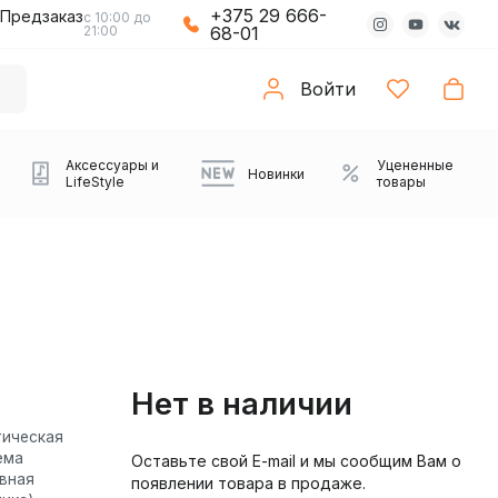
+375 29 666-
Предзаказ
с 10:00 до
21:00
68-01
Войти
Аксессуары и
Уцененные
Новинки
LifeStyle
товары
Нет в наличии
тическая
ема
Оставьте свой E-mail и мы сообщим Вам о
Компьютерные колонки
Коврики с подсветкой
Зарядные устройства
Виниловые
Partybox
Плееры
Аудиоинтерфейсы
Звуковые карты
Веб-камеры
Проекторы
Транспорт
Саундбары
ивная
появлении товара в продаже.
проигрыватели