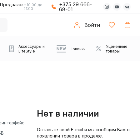
+375 29 666-
Предзаказ
с 10:00 до
21:00
68-01
Войти
Аксессуары и
Уцененные
Новинки
LifeStyle
товары
Нет в наличии
оинтерфейс
Оставьте свой E-mail и мы сообщим Вам о
Компьютерные колонки
Коврики с подсветкой
Зарядные устройства
Виниловые
Partybox
Плееры
Аудиоинтерфейсы
Звуковые карты
Веб-камеры
Проекторы
Транспорт
Саундбары
SB
появлении товара в продаже.
проигрыватели