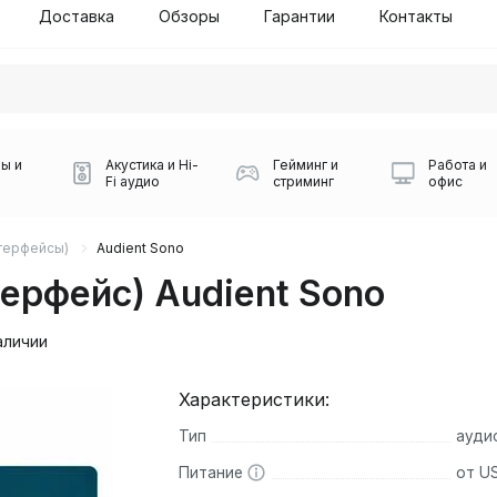
Доставка
Обзоры
Гарантии
Контакты
ы и
Акустика и Hi-
Гейминг и
Работа и
Fi аудио
стриминг
офис
нтерфейсы)
Audient Sono
ерфейс) Audient Sono
аличии
Характеристики:
Силуэт 2-й этаж, 10
Тип
ауди
0
Игровые мыши Logitech
Портативные колонки
Наборы периферии
Игровые наушники
Микрофоны BOYA
Powerbank
Беспроводные колонки
USB Type-C адаптеры
Коврики для мыши
Ресиверы
Геймпады
Наборы
0
Питание
от U