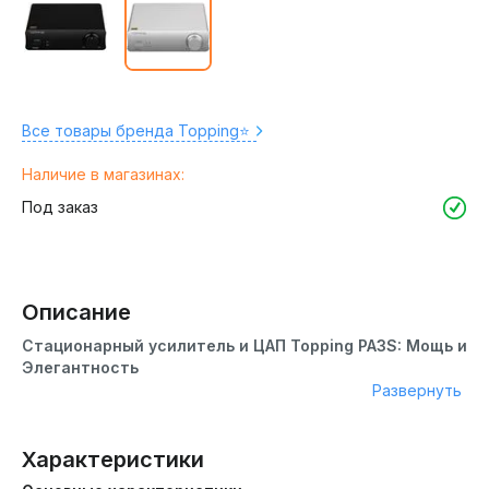
Все товары бренда Topping⭐️
Наличие в магазинах:
Под заказ
Описание
Стационарный усилитель и ЦАП Topping PA3S: Мощь и
Элегантность
Развернуть
Topping PA3S – это интегральный усилитель класса D,
который сочетает в себе высокую мощность и стильный
дизайн. Topping PA3S – это компактный усилитель,
Характеристики
который обеспечивает мощность 2x 80 Вт при 4 Ом. Он