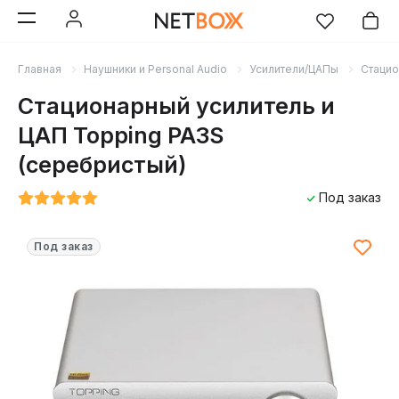
Главная
Наушники и Personal Audio
Усилители/ЦАПы
Стаци
Стационарный усилитель и
ЦАП Topping PA3S
(серебристый)
Под заказ
Под заказ