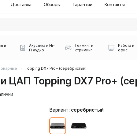
Доставка
Обзоры
Гарантии
Контакты
ы и
Акустика и Hi-
Гейминг и
Работа и
Fi аудио
стриминг
офис
ионарные
Topping DX7 Pro+ (серебристый)
и ЦАП Topping DX7 Pro+ (с
аличии
Вариант:
серебристый
Силуэт 2-й этаж, 10
0
Игровые мыши Logitech
Портативные колонки
Наборы периферии
Игровые наушники
Микрофоны BOYA
Powerbank
Беспроводные колонки
USB Type-C адаптеры
Коврики для мыши
Ресиверы
Геймпады
Наборы
0