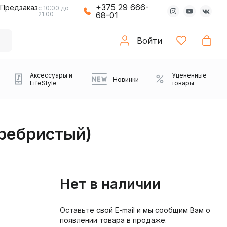
+375 29 666-
Предзаказ
с 10:00 до
21:00
68-01
Войти
Аксессуары и
Уцененные
Новинки
LifeStyle
товары
еребристый)
Нет в наличии
Оставьте свой E-mail и мы сообщим Вам о
Компьютерные колонки
Коврики с подсветкой
Зарядные устройства
Виниловые
Partybox
Плееры
Аудиоинтерфейсы
Звуковые карты
Веб-камеры
Проекторы
Транспорт
Саундбары
появлении товара в продаже.
проигрыватели