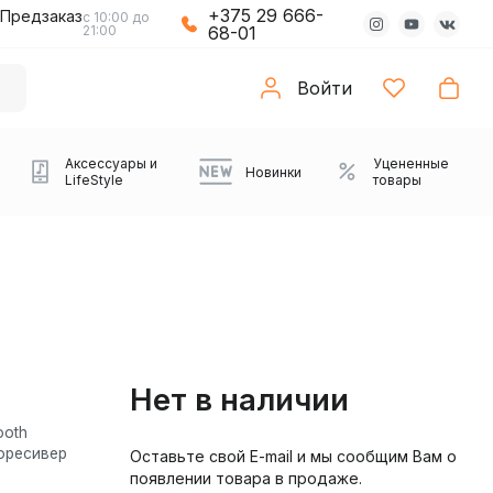
+375 29 666-
Предзаказ
с 10:00 до
21:00
68-01
Войти
Аксессуары и
Уцененные
Новинки
LifeStyle
товары
Нет в наличии
ooth
оресивер
Оставьте свой E-mail и мы сообщим Вам о
Компьютерные колонки
Коврики с подсветкой
Зарядные устройства
Виниловые
Partybox
Плееры
Аудиоинтерфейсы
Звуковые карты
Веб-камеры
Проекторы
Транспорт
Саундбары
появлении товара в продаже.
проигрыватели