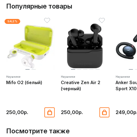
Популярные товары
SALE%
Наушники
Наушники
Наушники
Mifo O2 (белый)
Creative Zen Air 2
Anker So
(черный)
Sport X10
250,00р.
250,00р.
249,00р
Посмотрите также