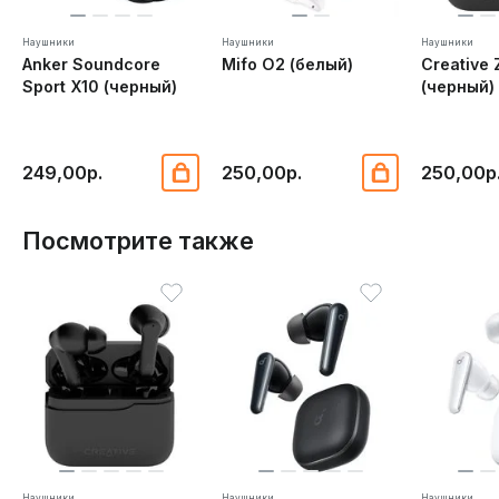
Наушники
Наушники
Наушники
Anker Soundcore
Mifo O2 (белый)
Creative 
Sport X10 (черный)
(черный)
249,00р.
250,00р.
250,00р
Посмотрите также
Наушники
Наушники
Наушники