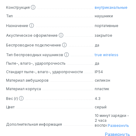
полного погружения. Сохраняют мельчайшие детали
звука даже при резком увеличении мощности.
Конструкция
внутриканальные
Почувствуйте каждый звук.
Тип
наушники
Уникальная технология басов делает звучание Enco Air2
Назначение
портативные
Pro более глубоким и насыщенным, чем у обычных
наушников.
Акустическое оформление
закрытое
Беспроводное подключение
да
Тип беспроводных наушников
true wireless
Пыле-, влаго-, ударопрочность
да
Стандарт пыле-, влаго-, ударопрочности
IP54
Материал амбушюров
силикон
Материал корпуса
пластик
Вес (г)
4.3
Активное шумоподавление
Цвет
серый
10 минут зарядки -
Включите функцию активного шумоподавления и
2 часа
окунитесь в музыку.
Дополнительная информация
воспроизведения;
Развернуть
время работы с
Режим прозрачности
: Коснитесь и удерживайте
Развернуть
включенным