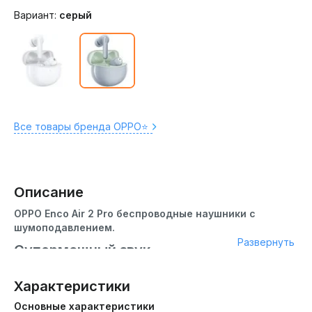
Вариант:
серый
Все товары бренда OPPO⭐️
Описание
OPPO Enco Air 2 Pro беспроводные наушники с
шумоподавлением.
Развернуть
Супермощный звук
Наушники обладают большими динамиками 12,4 мм
.
Характеристики
Они способны передавать более глубокие басы, имеют
широкий звуковой диапазон, создавая на месте эффект
Основные характеристики