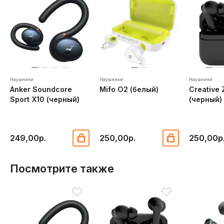
Наушники
Наушники
Наушники
Anker Soundcore
Mifo O2 (белый)
Creative 
Sport X10 (черный)
(черный)
249,00р.
250,00р.
250,00р
Посмотрите также