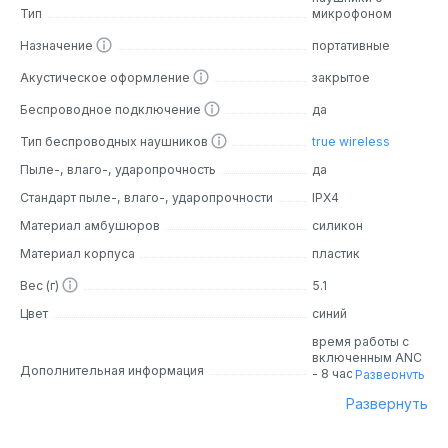
Тип
микрофоном
Назначение
портативные
Акустическое оформление
закрытое
Беспроводное подключение
да
Тип беспроводных наушников
true wireless
Пыле-, влаго-, ударопрочность
да
Стандарт пыле-, влаго-, ударопрочности
IPX4
Материал амбушюров
силикон
Материал корпуса
пластик
Вес (г)
5.1
Цвет
синий
время работы с
включенным ANC
Дополнительная информация
- 8 часов
Развернуть
наушники, 32 часа
Развернуть
с зарядным
кейсом; 10 минут
зарядки - 2 часа