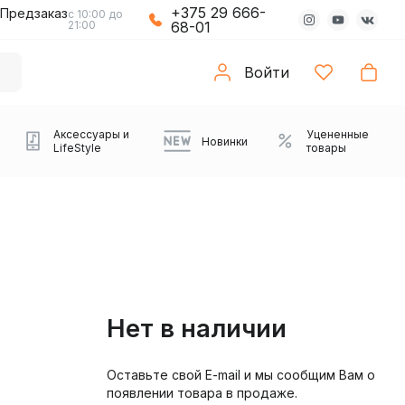
+375 29 666-
Предзаказ
с 10:00 до
21:00
68-01
Войти
Аксессуары и
Уцененные
Новинки
LifeStyle
товары
Нет в наличии
Оставьте свой E-mail и мы сообщим Вам о
Компьютерные колонки
Коврики с подсветкой
Зарядные устройства
Виниловые
Partybox
Плееры
Аудиоинтерфейсы
Звуковые карты
Веб-камеры
Проекторы
Транспорт
Саундбары
появлении товара в продаже.
проигрыватели