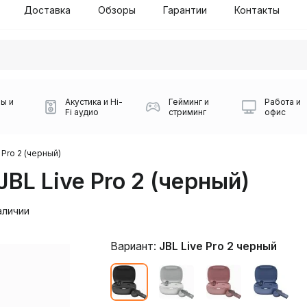
Доставка
Обзоры
Гарантии
Контакты
ы и
Акустика и Hi-
Гейминг и
Работа и
Fi аудио
стриминг
офис
 Pro 2 (черный)
L Live Pro 2 (черный)
аличии
Вариант:
JBL Live Pro 2 черный
Силуэт 2-й этаж, 10
0
Игровые мыши Logitech
Портативные колонки
Наборы периферии
Игровые наушники
Микрофоны BOYA
Powerbank
Беспроводные колонки
USB Type-C адаптеры
Коврики для мыши
Ресиверы
Геймпады
Наборы
0