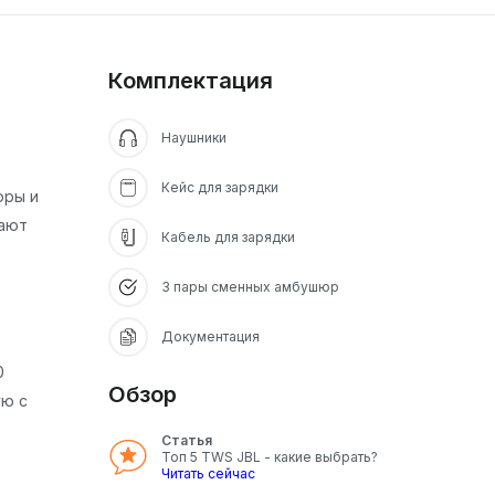
Комплектация
Наушники
Кейс для зарядки
оры и
жают
Кабель для зарядки
3 пары сменных амбушюр
Документация
0
Обзор
ую с
Статья
Топ 5 TWS JBL - какие выбрать?
Читать сейчас