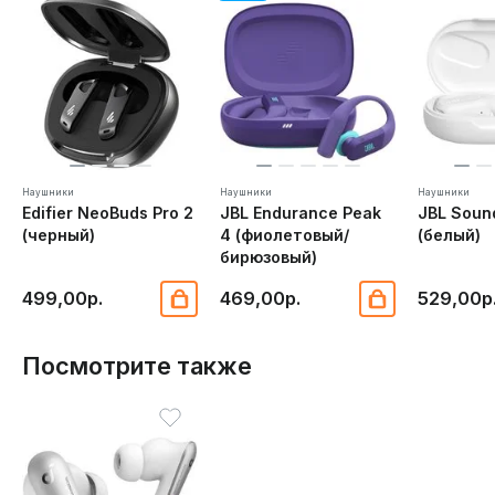
Наушники
Наушники
Наушники
Edifier NeoBuds Pro 2
JBL Endurance Peak
JBL Soun
(черный)
4 (фиолетовый/
(белый)
бирюзовый)
499,00р.
469,00р.
529,00р
Посмотрите также