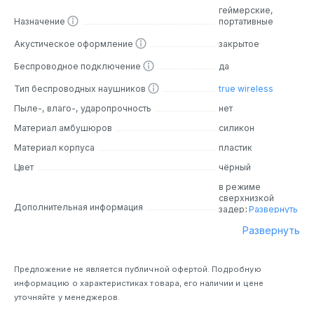
компьютере.
геймерские,
Назначение
портативные
Технология DTS Headphone:X усиливает эффект
погружения при подключении к компьютеру,
Акустическое оформление
закрытое
обеспечивая трехмерный пространственный звук с
Беспроводное подключение
да
точной локализацией.
Тип беспроводных наушников
true wireless
В комплект входят ушные вкладыши трех размеров,
которые обеспечивают удобную посадку и фирменный
Пыле-, влаго-, ударопрочность
нет
комфорт HyperX, а также чехол для переноски, который
Материал амбушюров
силикон
поможет защитить наушники и вкладыши.
Материал корпуса
пластик
До 10 часов работы от батареи. До 33 часов автономной
Цвет
чёрный
работы с кейсом без подзарядки - вам не придется
прерываться в самые захватывающие моменты.
в режиме
сверхнизкой
Дополнительная информация
задержки
Развернуть
наушники могут
Развернуть
работать до 6
часов без
подзарядки и до
15 часов при
Предложение не является публичной офертой. Подробную
использовании
информацию о характеристиках товара, его наличии и цене
зарядного чехла
уточняйте у менеджеров.