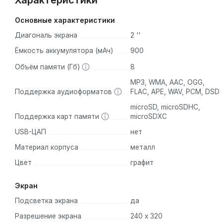
Характеристики
Основные характеристики
Диагональ экрана
2 ''
Ёмкость аккумулятора (мАч)
900
Объём памяти (Гб)
8
MP3, WMA, AAC, OGG,
Поддержка аудиоформатов
FLAC, APE, WAV, PCM, DSD
microSD, microSDHC,
Поддержка карт памяти
microSDXC
USB-ЦАП
нет
Материал корпуса
металл
Цвет
графит
Экран
Подсветка экрана
да
Разрешение экрана
240 x 320