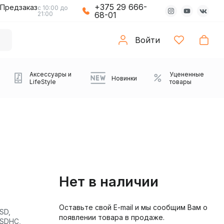
+375 29 666-
Предзаказ
с 10:00 до
21:00
68-01
Войти
Аксессуары и
Уцененные
Новинки
LifeStyle
товары
Нет в наличии
Оставьте свой E-mail и мы сообщим Вам о
Компьютерные колонки
Коврики с подсветкой
Зарядные устройства
Виниловые
Partybox
Плееры
Аудиоинтерфейсы
Звуковые карты
Веб-камеры
Проекторы
Транспорт
SD,
Саундбары
появлении товара в продаже.
проигрыватели
oSDHC,