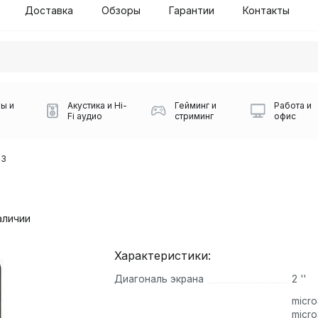
Доставка
Обзоры
Гарантии
Контакты
ы и
Акустика и Hi-
Гейминг и
Работа и
Fi аудио
стриминг
офис
D3
аличии
Характеристики:
Силуэт 2-й этаж, 10
Диагональ экрана
2 ''
0
Игровые мыши Logitech
Портативные колонки
Наборы периферии
Игровые наушники
Микрофоны BOYA
Powerbank
Беспроводные колонки
USB Type-C адаптеры
Коврики для мыши
Ресиверы
Геймпады
Наборы
micro
0
micr