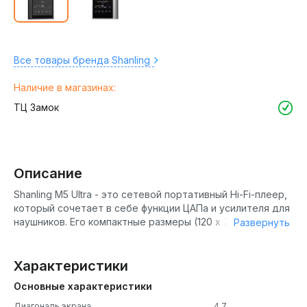
Все товары бренда Shanling
Наличие в магазинах:
ТЦ Замок
Описание
Shanling M5 Ultra - это сетевой портативный Hi-Fi-плеер,
который сочетает в себе функции ЦАПа и усилителя для
наушников. Его компактные размеры (120 х 75 х 19,5 мм) и
Развернуть
вес (247 г) делают его удобным спутником для
аудиофилов везде, где бы они ни находились. ый
усилитель и ЦАП, предназначенный для ценителей
Характеристики
аудиофильского звука. Эта модель оснащена
Основные характеристики
передовыми технологиями, обеспечивающими
превосходное качество звука и мощность.
Диагональ экрана
4.7