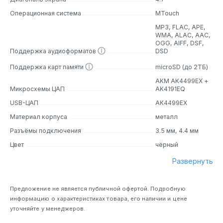
Операционная система
MTouch
Дизайн
MP3, FLAC, APE,
WMA, ALAC, AAC,
M5 Ultra обладает стильным и минималистичным
OGG, AIFF, DSF,
дизайном. Металлический корпус с верхней панелью из
Поддержка аудиоформатов
DSD
закаленного стекла придает ему элегантный вид. На 4,7-
Поддержка карт памяти
microSD (до 2ТБ)
дюймовом сенсорном дисплее с разрешением 1280 х
720 пикселей вы можете легко управлять устройством.
AKM AK4499EX +
Микросхемы ЦАП
AK4191EQ
USB-ЦАП
AK4499EX
Основные особенности
Материал корпуса
металл
ЦАП:
Shanling M5 Ultra оснащен двумя ЦАПами:
Разъёмы подключения
3.5 мм, 4.4 мм
AK4191EQ и AK4499EX. Это обеспечивает высокое
качество звука и точную передачу аудиосигнала.
Цвет
чёрный
Слот для карт Micro SD:
Вы можете расширить
Развернуть
память устройства с помощью карт памяти Micro SD.
Двусторонний Bluetooth 5.2:
Поддержка
беспроводных наушников и передача аудио с устройств
Предложение не является публичной офертой. Подробную
на M5 Ultra.
информацию о характеристиках товара, его наличии и цене
Выходная мощность:
До 1100 мВт @ 32 Ом при
уточняйте у менеджеров.
балансном подключении, что позволяет вам
наслаждаться мощным звуком.