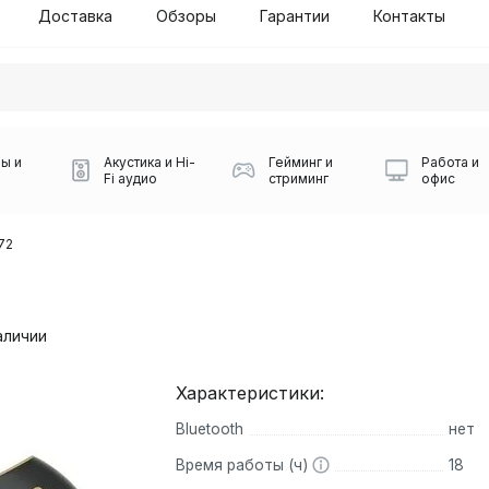
Доставка
Обзоры
Гарантии
Контакты
ы и
Акустика и Hi-
Гейминг и
Работа и
Fi аудио
стриминг
офис
72
аличии
Характеристики:
Силуэт 2-й этаж, 10
Bluetooth
нет
0
Игровые мыши Logitech
Портативные колонки
Наборы периферии
Игровые наушники
Микрофоны BOYA
Powerbank
Беспроводные колонки
USB Type-C адаптеры
Коврики для мыши
Ресиверы
Геймпады
Наборы
0
Время работы (ч)
18