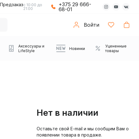
+375 29 666-
Предзаказ
с 10:00 до
21:00
68-01
Войти
Аксессуары и
Уцененные
Новинки
LifeStyle
товары
Нет в наличии
Оставьте свой E-mail и мы сообщим Вам о
Компьютерные колонки
Коврики с подсветкой
Зарядные устройства
Виниловые
Partybox
Плееры
Аудиоинтерфейсы
Звуковые карты
Веб-камеры
Проекторы
Транспорт
Саундбары
появлении товара в продаже.
проигрыватели