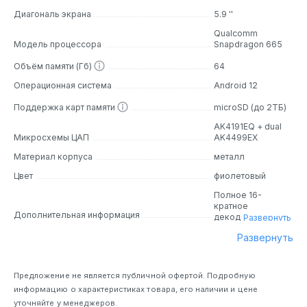
высоким качеством звука. Он обладает стильным и
Диагональ экрана
5.9 ''
эргономичным дизайном, который позволяет удобно и
Qualcomm
надежно держать устройство в руке.
Модель процессора
Snapdragon 665
Объём памяти (Гб)
64
Дизайн
Операционная система
Android 12
MP3-плеер R6 Pro II обладает новым внешним дизайном.
Поддержка карт памяти
microSD (до 2ТБ)
Его компактные размеры и стильный корпус делают его
привлекательным для любого меломана. Качественные
AK4191EQ + dual
Микросхемы ЦАП
AK4499EX
материалы и аккуратная сборка придают ему
надежность и элегантность. Основная особенность
Материал корпуса
металл
плеера - это его компактный размер и легкий вес, что
Цвет
фиолетовый
делает его идеальным для постоянного ношения с
собой. Устройство оснащено большим и ярким
Полное 16-
кратное
дисплеем, на котором удобно просматривать
Дополнительная информация
декодирование
Развернуть
информацию о треках и управлять плейлистом.
MQA
Развернуть
Основные особенности
Предложение не является публичной офертой. Подробную
Двойной ЦАП AK4499EX:
R6 Pro II оснащен двумя
информацию о характеристиках товара, его наличии и цене
моноблоками AK4499EX, обеспечивая высокую
уточняйте у менеджеров.