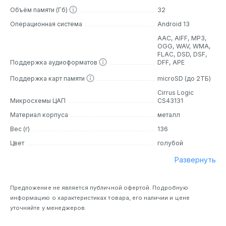
что делает его идеальным выбором для меломанов,
Объём памяти (Гб)
32
ценящих детализацию и чистоту звука.
Операционная система
Android 13
Дизайн
AAC, AIFF, MP3,
OGG, WAV, WMA,
FLAC, DSD, DSF,
Корпус HiBy M300 выполнен из цельнофрезерованного
Поддержка аудиоформатов
DFF, APE
алюминия со стеклянными передней и задней панелями,
что обеспечивает прочность и стильный внешний вид.
Поддержка карт памяти
microSD (до 2ТБ)
Доступны три цветовых варианта: классический черный,
Cirrus Logic
серебристый и голубой. Компактные габариты (113×58×13
Микросхемы ЦАП
CS43131
мм) и вес 136 г делают устройство удобным для
Материал корпуса
металл
ежедневного использования. Четырехдюймовый IPS-
экран с разрешением 1280×640 пикселей гарантирует
Вес (г)
136
четкое отображение контента, а сенсорное управление
Цвет
голубой
упрощает навигацию.
Развернуть
Основные особенности
Предложение не является публичной офертой. Подробную
Звук премиум-класса:
ЦАП Cirrus Logic CS43131
информацию о характеристиках товара, его наличии и цене
обеспечивает минимальный уровень шума (1 мкВ) и
уточняйте у менеджеров.
поддержку Hi-Res-аудио. Выходная мощность 103 мВт на
32 Ом позволяет работать с большинством наушников.