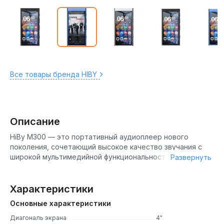
Все товары бренда HIBY
Описание
HiBy M300 — это портативный аудиоплеер нового
поколения, сочетающий высокое качество звучания с
широкой мультимедийной функциональностью.
Развернуть
Устройство работает на операционной системе Android
13, обеспечивая доступ к стриминговым сервисам,
видеоплатформам и другим приложениям через Google
Характеристики
Play. Ориентированный на активных пользователей,
Основные характеристики
плеер поддерживает аудиоформаты высокого
разрешения, включая PCM до 768 кГц/32 бит и DSD256,
Диагональ экрана
4"