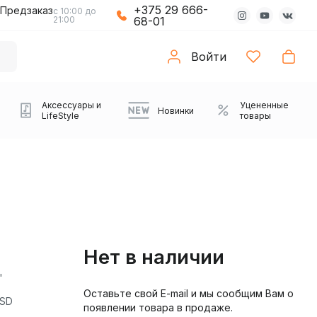
+375 29 666-
Предзаказ
с 10:00 до
21:00
68-01
Войти
Аксессуары и
Уцененные
Новинки
LifeStyle
товары
Нет в наличии
'
Оставьте свой E-mail и мы сообщим Вам о
Компьютерные колонки
Коврики с подсветкой
Зарядные устройства
Виниловые
Partybox
Плееры
Аудиоинтерфейсы
Звуковые карты
Веб-камеры
Проекторы
Транспорт
Саундбары
oSD
появлении товара в продаже.
проигрыватели