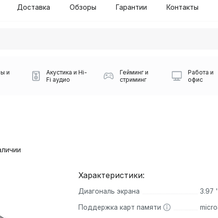
Доставка
Обзоры
Гарантии
Контакты
ы и
Акустика и Hi-
Гейминг и
Работа и
Fi аудио
стриминг
офис
аличии
Характеристики:
Силуэт 2-й этаж, 10
Диагональ экрана
3.97 '
0
Игровые мыши Logitech
Портативные колонки
Наборы периферии
Игровые наушники
Микрофоны BOYA
Powerbank
Беспроводные колонки
USB Type-C адаптеры
Коврики для мыши
Ресиверы
Геймпады
Наборы
0
Поддержка карт памяти
micr