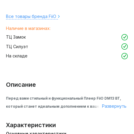
Все товары бренда FiiO
Наличие в магазинах:
ТЦ Замок
ТЦ Силуэт
На складе
Описание
Перед вами стильный и функциональный Плеер FiiO DM13 BT,
Развернуть
который станет идеальным дополнением к вашей музыкальной
коллекции. В этом компактном устройстве объединены
современные технологии и непревзойденное качество звука.
Характеристики
Дизайн
Основные характеристики