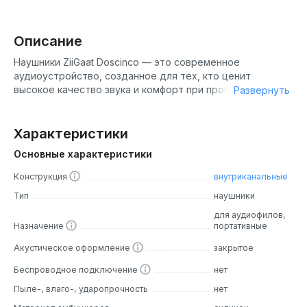
Описание
Наушники ZiiGaat Doscinco — это современное
аудиоустройство, созданное для тех, кто ценит
высокое качество звука и комфорт при прослушивании.
Развернуть
Эти наушники идеально подойдут как для
повседневного использования, так и для
профессионального прослушивания музыки, просмотра
Характеристики
фильмов или общения по телефону. ZiiGaat Doscinco
Основные характеристики
объединяют в себе передовые технологии и
продуманный дизайн, отвечая требованиям самых
Конструкция
внутриканальные
взыскательных пользователей.
Тип
наушники
ZiiGaat Doscinco — это полноразмерные наушники с
для аудиофилов,
Назначение
портативные
закрытой акустической конструкцией, обеспечивающей
глубокое погружение в звук и минимизацию внешних
Акустическое оформление
закрытое
шумов. Устройство оснащено мощными динамическими
драйверами, которые воспроизводят чистый,
Беспроводное подключение
нет
сбалансированный звук с глубокими басами и четкими
Пыле-, влаго-, ударопрочность
нет
высокими частотами. Диапазон воспроизводимых частот