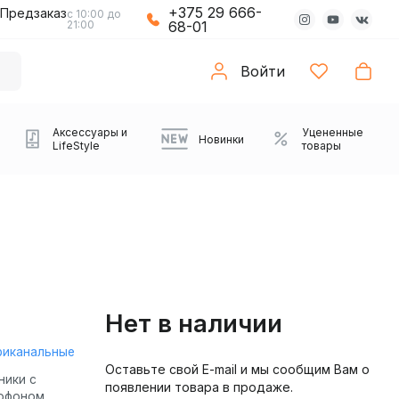
+375 29 666-
Предзаказ
с 10:00 до
21:00
68-01
Войти
Аксессуары и
Уцененные
Новинки
LifeStyle
товары
Нет в наличии
риканальные
Оставьте свой E-mail и мы сообщим Вам о
Компьютерные колонки
Коврики с подсветкой
Зарядные устройства
Виниловые
Partybox
Плееры
Аудиоинтерфейсы
Звуковые карты
Веб-камеры
Проекторы
Транспорт
Саундбары
ники с
появлении товара в продаже.
проигрыватели
офоном