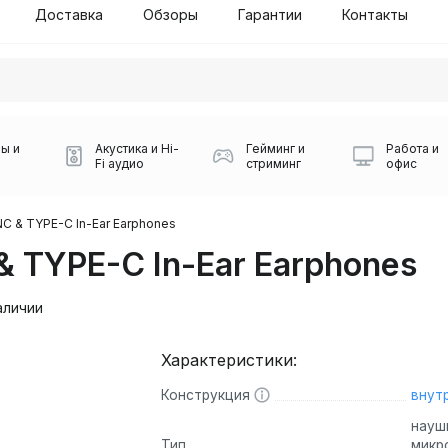
Доставка
Обзоры
Гарантии
Контакты
ы и
Акустика и Hi-
Гейминг и
Работа и
Fi аудио
стриминг
офис
NC & TYPE-C In-Ear Earphones
 TYPE-C In-Ear Earphones
аличии
Характеристики:
Силуэт 2-й этаж, 10
0
Конструкция
внут
Игровые мыши Logitech
Портативные колонки
Наборы периферии
Игровые наушники
Микрофоны BOYA
Powerbank
Беспроводные колонки
USB Type-C адаптеры
Коврики для мыши
Ресиверы
Геймпады
Наборы
0
науш
Тип
микр