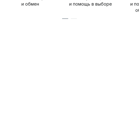
и обмен
и помощь в выборе
и п
о