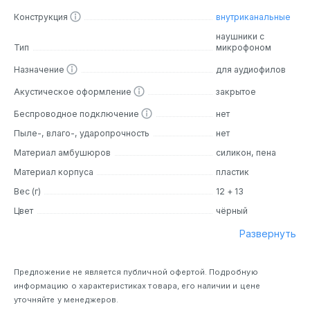
жизни. Они изготовлены из высококачественных и
Конструкция
внутриканальные
прочных материалов, обеспечивая надежность и
наушники с
долговечность изделия.
Тип
микрофоном
Назначение
для аудиофилов
Дизайн
Акустическое оформление
закрытое
Наушники RN X7 обладают элегантным и
минималистичным дизайном. Их корпуса выполнены из
Беспроводное подключение
нет
прочного пластика, а съемный кабель с посеребренным
Пыле-, влаго-, ударопрочность
нет
покрытием обеспечивает надежность и удобство.
Материал амбушюров
силикон, пена
Наушники имеют эргономичный дизайн, благодаря чему
они идеально сидят в ушах и не вызывают дискомфорта
Материал корпуса
пластик
при длительном ношении. Стильный и современный
Вес (г)
12 + 13
дизайн корпуса наушников TRN X7 позволяет им
гармонично сочетаться с любым стилем одежды.
Цвет
чёрный
Развернуть
Основные особенности
Семь арматурных драйверов:
Внутри каждого
Предложение не является публичной офертой. Подробную
наушника находятся семь арматурных драйверов
информацию о характеристиках товара, его наличии и цене
разных типов, обеспечивающих широкий частотный
уточняйте у менеджеров.