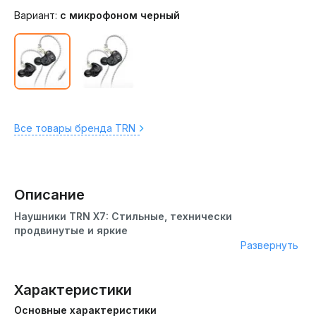
Вариант:
с микрофоном черный
Все товары бренда TRN
Описание
Наушники TRN X7: Стильные, технически
продвинутые и яркие
Развернуть
Наушники TRN X7 — это арматурные наушники с семью
драйверами, предназначенные для аудиофилов и
ценителей качественного звука. TRN X7 - это стильное и
Характеристики
функциональное устройство, предназначенное для
Основные характеристики
любителей качественного звука и активного образа