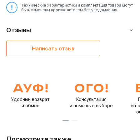
Технические характеристики и комплектация товара могут
быть изменены производителем без уведомления.
Наушники TRN X7 — это яркий выбор для тех, кто
ценит качество звука и хочет получить максимум от
своей музыки. Они подойдут как для
Отзывы
профессионального прослушивания, так и для
повседневного использования.
Написать отзыв
Удобный возврат
Консультация
и обмен
и помощь в выборе
и п
о
Посмотрите также