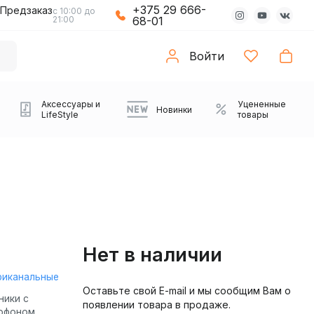
+375 29 666-
Предзаказ
с 10:00 до
21:00
68-01
Войти
Аксессуары и
Уцененные
Новинки
LifeStyle
товары
Нет в наличии
риканальные
Оставьте свой E-mail и мы сообщим Вам о
Компьютерные колонки
Коврики с подсветкой
Зарядные устройства
Виниловые
Partybox
Плееры
Аудиоинтерфейсы
Звуковые карты
Веб-камеры
Проекторы
Транспорт
Саундбары
ники с
появлении товара в продаже.
проигрыватели
офоном