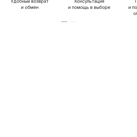
Удобный возврат
Консультация
и обмен
и помощь в выборе
и п
о