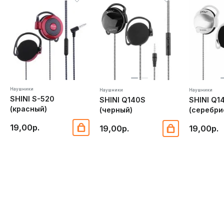
комфорта и удовольствия от любимых треков.
Наушники
Наушники
Наушники
SHINI S-520
SHINI Q140S
SHINI Q1
(красный)
(черный)
(серебри
19,00р.
19,00р.
19,00р.