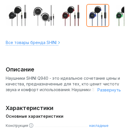
Все товары бренда SHINI
Описание
Наушники SHINI Q940 - это идеальное сочетание цены и
качества, предназначенные для тех, кто ценит чистоту
звука и комфорт использования. Наушники SHINI Q940
Развернуть
оснащены 30-миллиметровыми динамическими
драйверами, которые обеспечивают глубокие басы,
четкие средние частоты и кристально чистые высокие
Характеристики
ноты. Благодаря этому вы сможете насладиться
Основные характеристики
любимой музыкой в превосходном качестве, независимо
от жанра. Кроме того, наушники поддерживают
Конструкция
накладные