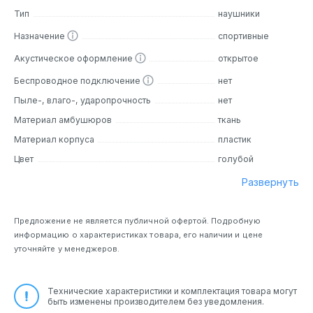
частотный диапазон от 20 Гц до 20 кГц, что позволяет
Тип
наушники
воспроизводить звук в широком спектре частот. Эти
наушники обеспечивают высокое качество звучания
Назначение
спортивные
благодаря продуманной акустической системе и
Акустическое оформление
открытое
современным технологиям.
Беспроводное подключение
нет
Дизайн
Пыле-, влаго-, ударопрочность
нет
SHINI Q940 имеют стильный и лаконичный дизайн,
Материал амбушюров
ткань
который подойдет как любителям классики, так и тем,
Материал корпуса
пластик
кто предпочитает современный стиль. Удобная
Цвет
голубой
конструкция с креплением за ухо гарантирует
надежную фиксацию наушников даже во время активных
Развернуть
занятий. Мягкие амбушюры иобеспечивают комфортное
прилегание к ушам и эффективно изолируют от внешних
шумов. Корпус наушников выполнен из прочного
Предложение не является публичной офертой. Подробную
пластика, который обеспечивает надежность и
информацию о характеристиках товара, его наличии и цене
долговечность.
уточняйте у менеджеров.
Основные особенности
Технические характеристики и комплектация товара могут
быть изменены производителем без уведомления.
Качественный звук:
Наушники обладают чистым и