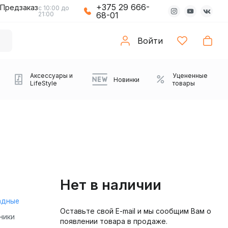
+375 29 666-
Предзаказ
с 10:00 до
21:00
68-01
Войти
Аксессуары и
Уцененные
Новинки
LifeStyle
товары
Нет в наличии
адные
Оставьте свой E-mail и мы сообщим Вам о
Компьютерные колонки
Коврики с подсветкой
Зарядные устройства
Виниловые
Partybox
Плееры
Аудиоинтерфейсы
Звуковые карты
Веб-камеры
Проекторы
Транспорт
Саундбары
ники
появлении товара в продаже.
проигрыватели