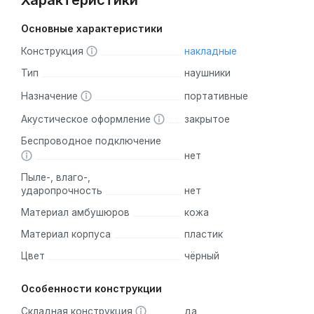
Характеристики
Основные характеристики
Конструкция
накладные
Тип
наушники
Назначение
портативные
Акустическое оформление
закрытое
Беспроводное подключение
нет
Пыле-, влаго-,
ударопрочность
нет
Материал амбушюров
кожа
Материал корпуса
пластик
Цвет
чёрный
Особенности конструкции
Складная конструкция
да