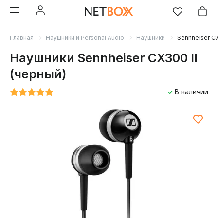
Главная
Наушники и Personal Audio
Наушники
Sennheiser CX
Наушники Sennheiser CX300 II
(черный)
В наличии